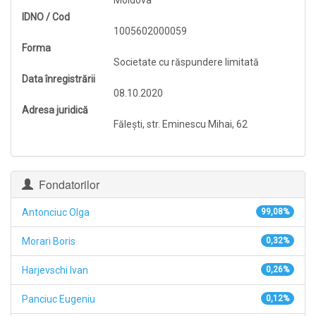
Moldova
IDNO / Cod
1005602000059
Forma
Societate cu răspundere limitată
Data înregistrării
08.10.2020
Adresa juridică
Făleşti, str. Eminescu Mihai, 62
Fondatorilor
Antonciuc Olga
99,08%
Morari Boris
0,32%
Harjevschi Ivan
0,26%
Panciuc Eugeniu
0,12%