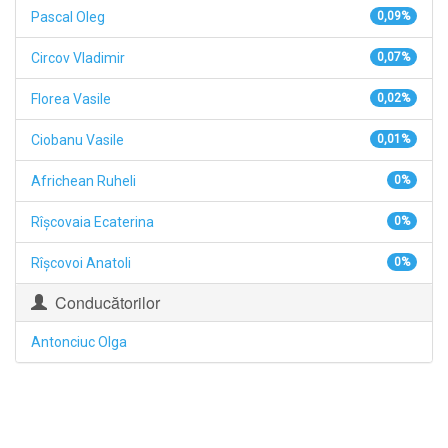
Pascal Oleg
0,09%
Circov Vladimir
0,07%
Florea Vasile
0,02%
Ciobanu Vasile
0,01%
Africhean Ruheli
0%
Rîşcovaia Ecaterina
0%
Rîşcovoi Anatoli
0%
Conducătorilor
Antonciuc Olga