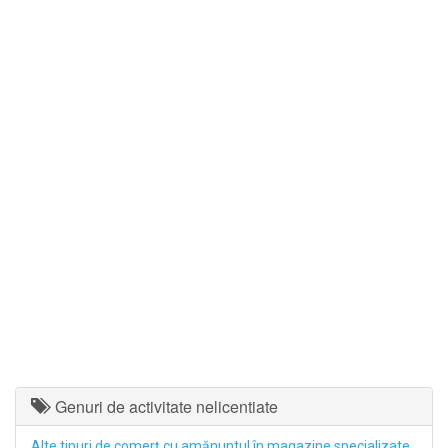
Genuri de activitate nelicentiate
Alte tipuri de comerţ cu amănuntul în magazine specializate