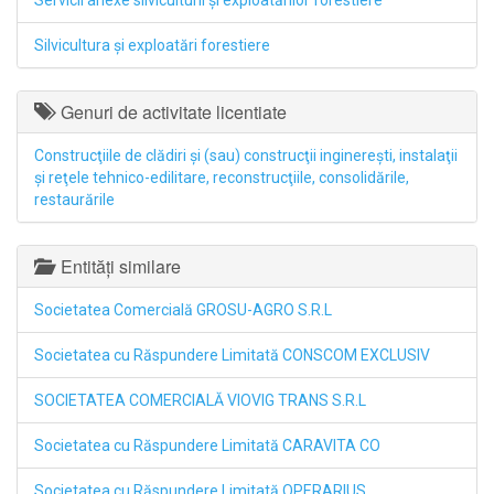
Servicii anexe silviculturii şi exploatărilor forestiere
Silvicultura şi exploatări forestiere
Genuri de activitate licentiate
Construcţiile de clădiri şi (sau) construcţii inginereşti, instalaţii
şi reţele tehnico-edilitare, reconstrucţiile, consolidările,
restaurările
Entități similare
Societatea Comercială GROSU-AGRO S.R.L
Societatea cu Răspundere Limitată CONSCOM EXCLUSIV
SOCIETATEA COMERCIALĂ VIOVIG TRANS S.R.L
Societatea cu Răspundere Limitată CARAVITA CO
Societatea cu Răspundere Limitată OPERARIUS