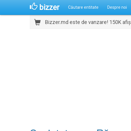
bizzer
Căutare entitate
Despre noi
Bizzer.md este de vanzare! 150K afișă