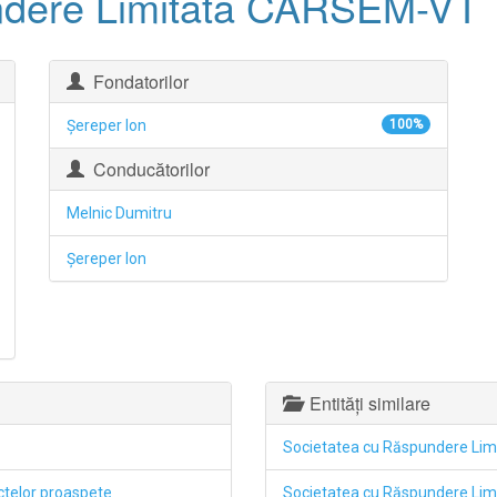
ndere Limitată CARSEM-VT
Fondatorilor
Şereper Ion
100%
Conducătorilor
Melnic Dumitru
Şereper Ion
Entități similare
Societatea cu Răspundere Li
uctelor proaspete
Societatea cu Răspundere Li