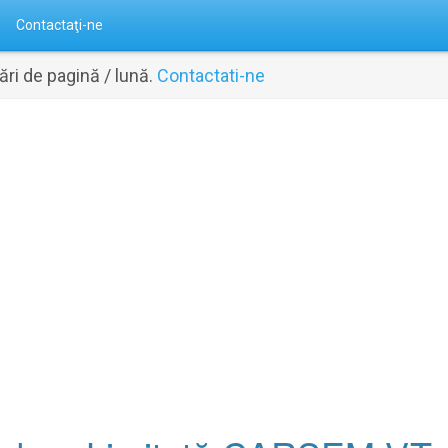
Contactaţi-ne
ri de pagină / lună.
Contactati-ne