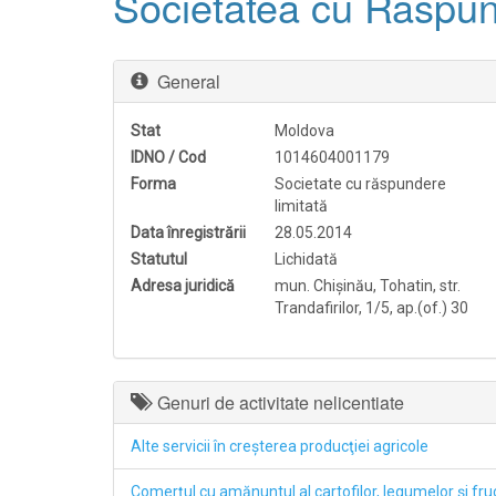
Societatea cu Răspu
General
Stat
Moldova
IDNO / Cod
1014604001179
Forma
Societate cu răspundere
limitată
Data înregistrării
28.05.2014
Statutul
Lichidată
Adresa juridică
mun. Chişinău, Tohatin, str.
Trandafirilor, 1/5, ap.(of.) 30
Genuri de activitate nelicentiate
Alte servicii în creşterea producţiei agricole
Comerţul cu amănuntul al cartofilor, legumelor şi fr