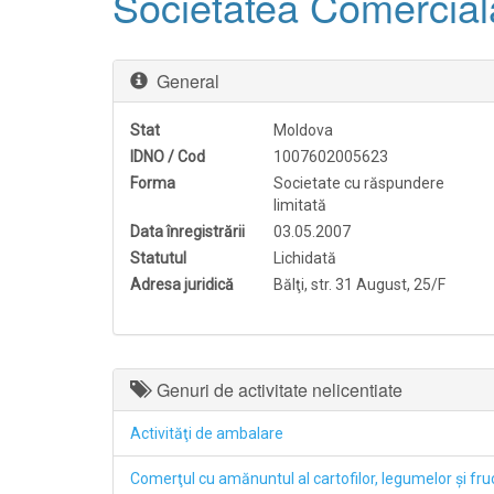
Societatea Comerci
General
Stat
Moldova
IDNO / Cod
1007602005623
Forma
Societate cu răspundere
limitată
Data înregistrării
03.05.2007
Statutul
Lichidată
Adresa juridică
Bălţi, str. 31 August, 25/F
Genuri de activitate nelicentiate
Activităţi de ambalare
Comerţul cu amănuntul al cartofilor, legumelor şi fr