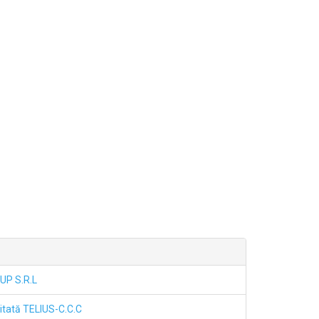
UP S.R.L
itată TELIUS-C.C.C