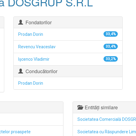
ală DOSGRUP S.R.L
Fondatorilor
Prodan Dorin
33,4%
Revencu Veaceslav
33,4%
Işcenco Vladimir
33,2%
Conducătorilor
Prodan Dorin
Entități similare
Societatea Comercială DOSGR
uctelor proaspete
Societatea cu Răspundere Lim