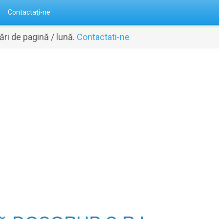
Contactaţi-ne
ri de pagină / lună.
Contactati-ne