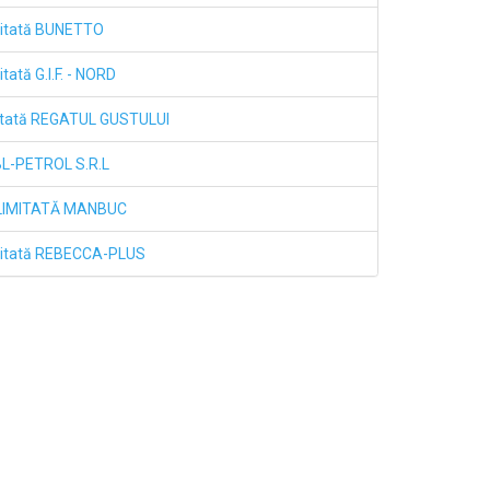
mitată BUNETTO
ată G.I.F. - NORD
mitată REGATUL GUSTULUI
 BL-PETROL S.R.L
LIMITATĂ MANBUC
mitată REBECCA-PLUS