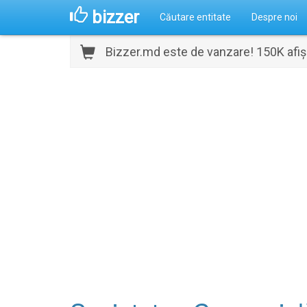
bizzer
Căutare entitate
Despre noi
Bizzer.md este de vanzare! 150K afișă