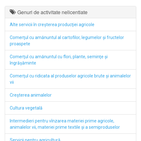
Genuri de activitate nelicentiate
Alte servicii în creşterea producţiei agricole
Comerţul cu amănuntul al cartofilor, legumelor şi fructelor
proaspete
Comerţul cu amănuntul cu flori, plante, seminţe şi
îngrăşăminte
Comerţul cu ridicata al produselor agricole brute şi animalelor
vii
Creşterea animalelor
Cultura vegetală
Intermedieri pentru vînzarea materiei prime agricole,
animalelor vii, materiei prime textile şi a semiproduselor
Servicii pentru agricultură