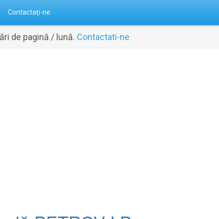
Contactaţi-ne
ri de pagină / lună.
Contactati-ne