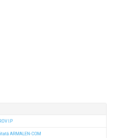
ROV I.P
imitată ARMALEN-COM