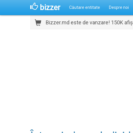
bizzer
Căutare entitate
Despre noi
Bizzer.md este de vanzare! 150K afișă