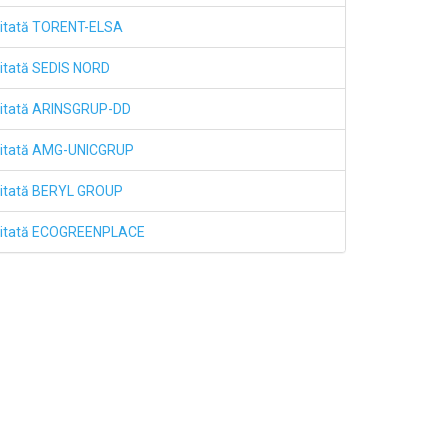
mitată TORENT-ELSA
itată SEDIS NORD
mitată ARINSGRUP-DD
mitată AMG-UNICGRUP
mitată BERYL GROUP
imitată ECOGREENPLACE