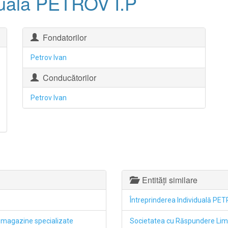
iduală PETROV I.P
Fondatorilor
Petrov Ivan
Conducătorilor
Petrov Ivan
Entități similare
Întreprinderea Individuală PET
n magazine specializate
Societatea cu Răspundere L