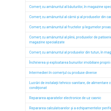
Comerţ cu amănuntul al băuturilor, în magazine spec
Comerţ cu amănuntul al cărnii şi al produselor din c
Comerţ cu amănuntul al fructelor şi legumelor proas
Comerţ cu amănuntul al pîinii, produselor de patiseri
magazine specializate
Comerţ cu amănuntul al produselor din tutun, în mag
Închirierea şi exploatarea bunurilor imobiliare proprii 
Intermedieri în comerţul cu produse diverse
Lucrări de instalaţii tehnico-sanitare, de alimentare c
condiţionat
Repararea aparatelor electronice de uz casnic
Repararea calculatoarelor şi a echipamentelor perife