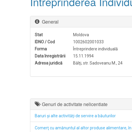
Întreprinderea Indiv
General
Stat
Moldova
IDNO / Cod
1002602001033
Forma
Întreprindere individuală
Data înregistrării
15.11.1994
Adresa juridică
Bălţi, str. Sadoveanu M., 24
Genuri de activitate nelicentiate
Baruri şi alte activităţi de servire a băuturilor
Comerţ cu amănuntul al altor produse alimentare, î