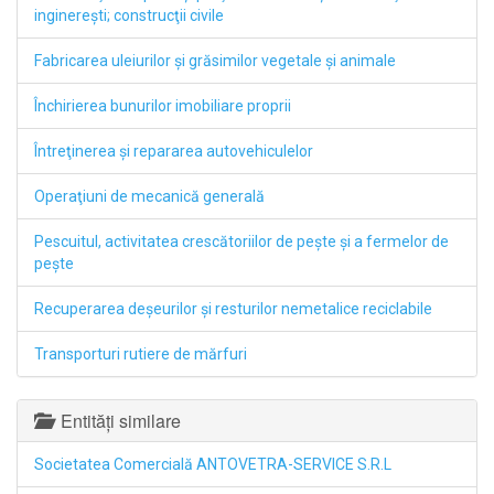
inginereşti; construcţii civile
Fabricarea uleiurilor şi grăsimilor vegetale şi animale
Închirierea bunurilor imobiliare proprii
Întreţinerea şi repararea autovehiculelor
Operaţiuni de mecanică generală
Pescuitul, activitatea crescătoriilor de peşte şi a fermelor de
peşte
Recuperarea deşeurilor şi resturilor nemetalice reciclabile
Transporturi rutiere de mărfuri
Entități similare
Societatea Comercială ANTOVETRA-SERVICE S.R.L