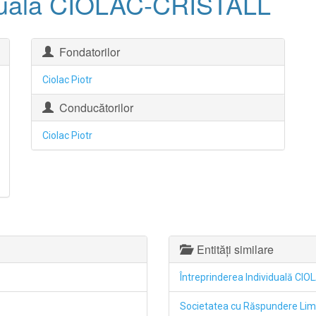
viduală CIOLAC-CRISTALL
Fondatorilor
Ciolac Piotr
Conducătorilor
Ciolac Piotr
Entități similare
Întreprinderea Individuală CI
Societatea cu Răspundere Li