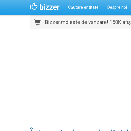
bizzer
Căutare entitate
Despre noi
Bizzer.md este de vanzare! 150K afișă