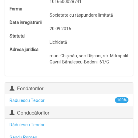
1016600028741
Forma
Societate cu răspundere limitată
Data înregistrării
20.09.2016
Statutul
Lichidată
Adresa juridică
mun. Chişinău, sec. Rîşcani, str. Mitropolit
Gavriil Bănulescu-Bodoni, 61/G
Fondatorilor
Rădulescu Teodor
100%
Conducătorilor
Rădulescu Teodor
Sandu Romeo