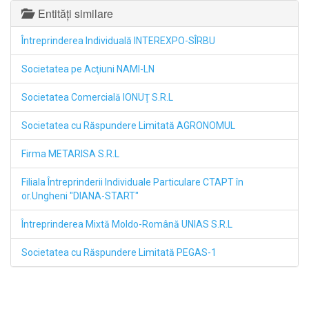
Entități similare
Întreprinderea Individuală INTEREXPO-SÎRBU
Societatea pe Acţiuni NAMI-LN
Societatea Comercială IONUŢ S.R.L
Societatea cu Răspundere Limitată AGRONOMUL
Firma METARISA S.R.L
Filiala Întreprinderii Individuale Particulare СТАРТ în
or.Ungheni "DIANA-START"
Întreprinderea Mixtă Moldo-Română UNIAS S.R.L
Societatea cu Răspundere Limitată PEGAS-1