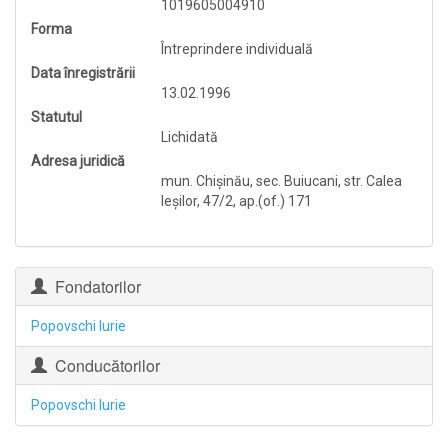
1019605004910
Forma
Întreprindere individuală
Data înregistrării
13.02.1996
Statutul
Lichidată
Adresa juridică
mun. Chişinău, sec. Buiucani, str. Calea
Ieşilor, 47/2, ap.(of.) 171
Fondatorilor
Popovschi Iurie
Conducătorilor
Popovschi Iurie