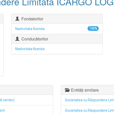
undere Limitată ICARGO 
Fondatorilor
Nadvotska Kseniia
100%
Conducătorilor
Nadvotska Kseniia
Entități similare
ll center)
Societatea cu Răspundere L
ent
Societatea cu Răspundere L