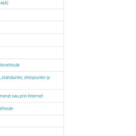
iaţă)
utovehicule
tandurilor, chioşcurilor şi
enzi sau prin Internet
ehicule