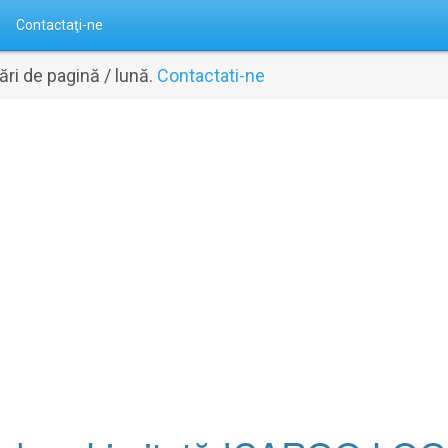
Contactaţi-ne
ri de pagină / lună.
Contactati-ne