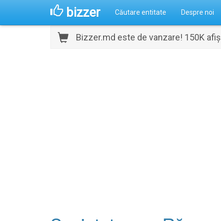
bizzer
Căutare entitate
Despre noi
Bizzer.md este de vanzare! 150K afișă