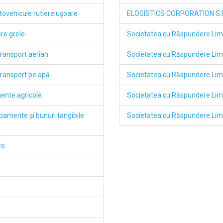
utovehicule rutiere uşoare
ELOGISTICS CORPORATION S.R.
ere grele
Societatea cu Răspundere Li
transport aerian
Societatea cu Răspundere Lim
 transport pe apă
Societatea cu Răspundere L
mente agricole
Societatea cu Răspundere Li
hipamente şi bunuri tangibile
Societatea cu Răspundere L
re