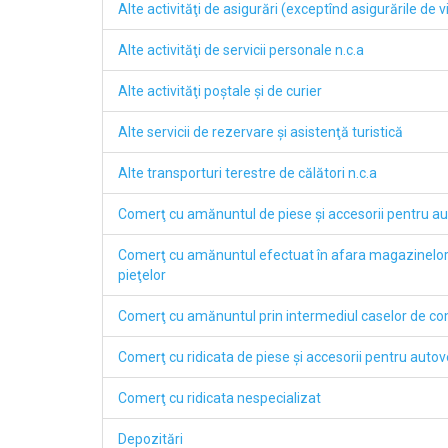
Alte activităţi de asigurări (exceptînd asigurările de v
Alte activităţi de servicii personale n.c.a
Alte activităţi poştale şi de curier
Alte servicii de rezervare şi asistenţă turistică
Alte transporturi terestre de călători n.c.a
Comerţ cu amănuntul de piese şi accesorii pentru a
Comerţ cu amănuntul efectuat în afara magazinelor, s
pieţelor
Comerţ cu amănuntul prin intermediul caselor de com
Comerţ cu ridicata de piese şi accesorii pentru autov
Comerţ cu ridicata nespecializat
Depozitări