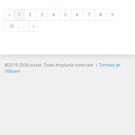
«
1
2
3
4
5
6
7
8
9
10
...
»
©2015-2026 bizzer. Toate drepturile rezervate. |
Termeni de
Utilizare