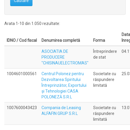
Căutare
Arata 1-10 din 1.050 rezultate:
Dat
IDNO / Cod fiscal
Denumirea completă
Forma
înreg
ASOCIATIA DE
Întreprindere
04.1
PRODUCERE
de stat
"CHISINAUELECTROMAS"
1004601000561
Centrul Polonez pentru
Societate cu
25.0
Dezvoltarea Spiritului
răspundere
Întreprinzător, Exportului
limitată
şi Tehnologiei CASA
POLONEZĂ S.R.L
1007600043423
Compania de Leasing
Societate cu
13.0
ALFAFIN GRUP S.R.L
răspundere
limitată