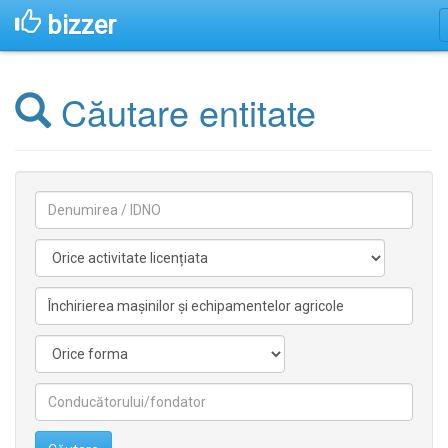
bizzer
Căutare entitate
Denumirea
Activitate
licentiata
Activitate
nelicentiata
Forma
Conducătorilor/fondatorilor