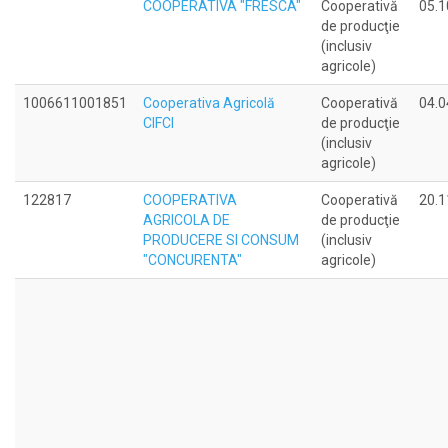
COOPERATIVA "FRESCA"
Cooperativă
05.1
de producţie
(inclusiv
agricole)
1006611001851
Cooperativa Agricolă
Cooperativă
04.0
CIFCI
de producţie
(inclusiv
agricole)
122817
COOPERATIVA
Cooperativă
20.1
AGRICOLA DE
de producţie
PRODUCERE SI CONSUM
(inclusiv
"CONCURENTA"
agricole)