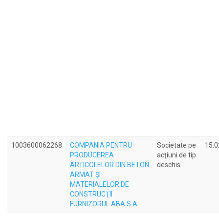
1003600062268
COMPANIA PENTRU
Societate pe
15.0
PRODUCEREA
acţiuni de tip
ARTICOLELOR DIN BETON
deschis
ARMAT ŞI
MATERIALELOR DE
CONSTRUCŢII
FURNIZORUL ABA S.A