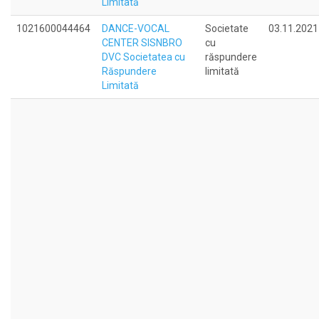
Limitată
1021600044464
DANCE-VOCAL
Societate
03.11.2021
CENTER SISNBRO
cu
DVC Societatea cu
răspundere
Răspundere
limitată
Limitată