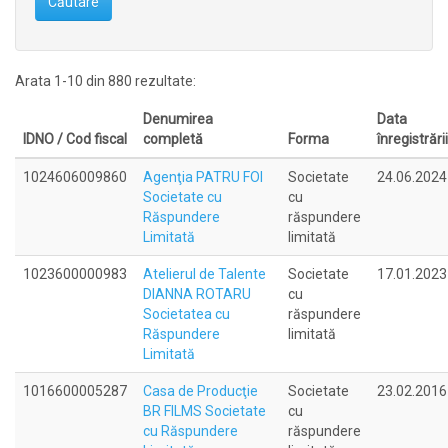
Căutare
Arata 1-10 din 880 rezultate:
Denumirea
Data
IDNO / Cod fiscal
completă
Forma
înregistrării
1024606009860
Agenţia PATRU FOI
Societate
24.06.2024
Societate cu
cu
Răspundere
răspundere
Limitată
limitată
1023600000983
Atelierul de Talente
Societate
17.01.2023
DIANNA ROTARU
cu
Societatea cu
răspundere
Răspundere
limitată
Limitată
1016600005287
Casa de Producţie
Societate
23.02.2016
BR FILMS Societate
cu
cu Răspundere
răspundere