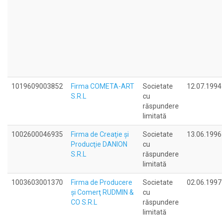
1019609003852
Firma COMETA-ART
Societate
12.07.1994
S.R.L
cu
răspundere
limitată
1002600046935
Firma de Creaţie şi
Societate
13.06.1996
Producţie DANION
cu
S.R.L
răspundere
limitată
1003603001370
Firma de Producere
Societate
02.06.1997
şi Comerţ RUDMIN &
cu
CO S.R.L
răspundere
limitată