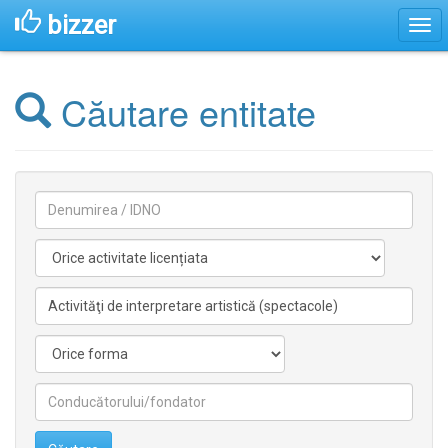
bizzer
Căutare entitate
Denumirea
Activitate
licentiata
Activitate
nelicentiata
Forma
Conducătorilor/fondatorilor