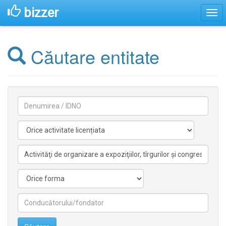
bizzer
Căutare entitate
Denumirea
Activitate
licentiata
Activitate
nelicentiata
Forma
Conducătorilor/fondatorilor