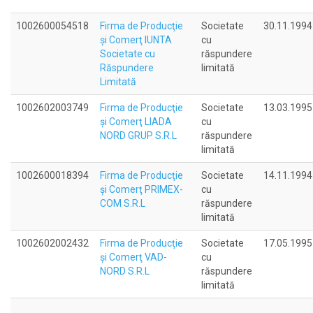
1002600054518
Firma de Producţie
Societate
30.11.1994
şi Comerţ IUNTA
cu
Societate cu
răspundere
Răspundere
limitată
Limitată
1002602003749
Firma de Producţie
Societate
13.03.1995
şi Comerţ LIADA
cu
NORD GRUP S.R.L
răspundere
limitată
1002600018394
Firma de Producţie
Societate
14.11.1994
şi Comerţ PRIMEX-
cu
COM S.R.L
răspundere
limitată
1002602002432
Firma de Producţie
Societate
17.05.1995
şi Comerţ VAD-
cu
NORD S.R.L
răspundere
limitată