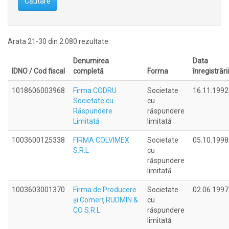
Căutare
Arata 21-30 din 2.080 rezultate:
Denumirea
Data
IDNO / Cod fiscal
completă
Forma
înregistrării
1018606003968
Firma CODRU
Societate
16.11.1992
Societate cu
cu
Răspundere
răspundere
Limitată
limitată
1003600125338
FIRMA COLVIMEX
Societate
05.10.1998
S.R.L
cu
răspundere
limitată
1003603001370
Firma de Producere
Societate
02.06.1997
şi Comerţ RUDMIN &
cu
CO S.R.L
răspundere
limitată