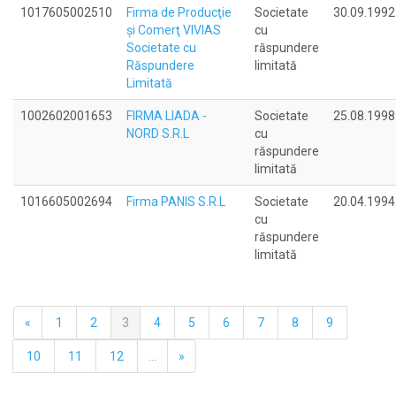
1017605002510
Firma de Producţie
Societate
30.09.1992
şi Comerţ VIVIAS
cu
Societate cu
răspundere
Răspundere
limitată
Limitată
1002602001653
FIRMA LIADA -
Societate
25.08.1998
NORD S.R.L
cu
răspundere
limitată
1016605002694
Firma PANIS S.R.L
Societate
20.04.1994
cu
răspundere
limitată
«
1
2
3
4
5
6
7
8
9
10
11
12
...
»