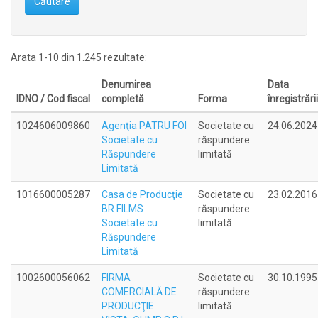
Căutare
Arata 1-10 din 1.245 rezultate:
Denumirea
Data
IDNO / Cod fiscal
completă
Forma
înregistrării
1024606009860
Agenţia PATRU FOI
Societate cu
24.06.2024
Societate cu
răspundere
Răspundere
limitată
Limitată
1016600005287
Casa de Producţie
Societate cu
23.02.2016
BR FILMS
răspundere
Societate cu
limitată
Răspundere
Limitată
1002600056062
FIRMA
Societate cu
30.10.1995
COMERCIALĂ DE
răspundere
PRODUCŢIE
limitată