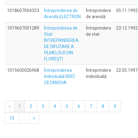
1018607004353
Întreprinderea de
Întreprindere
05.11.1992
Arendă ELECTRON
de arendă
1019607001289
Întreprinderea de
Întreprindere
23.12.1992
Stat
de stat
ÎNTREPRINDEREA
DE DIFUZARE A
FILMELOLR DIN
FLOREŞTI
1015600026968
Întreprinderea
Întreprindere
22.05.1997
Individuală BRIZ-
individuală
CECANOVA
«
1
2
3
4
5
6
7
8
9
10
...
»