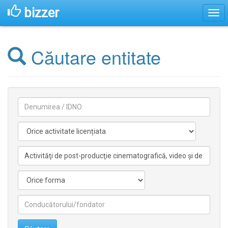
bizzer
Căutare entitate
Denumirea
Activitate
licentiata
Activitate
nelicentiata
Forma
Conducătorilor/fondatorilor