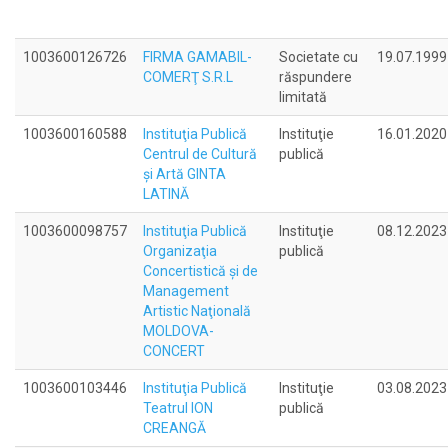
1003600126726
FIRMA GAMABIL-
Societate cu
19.07.1999
COMERŢ S.R.L
răspundere
limitată
1003600160588
Instituţia Publică
Instituţie
16.01.2020
Centrul de Cultură
publică
şi Artă GINTA
LATINĂ
1003600098757
Instituţia Publică
Instituţie
08.12.2023
Organizaţia
publică
Concertistică şi de
Management
Artistic Naţională
MOLDOVA-
CONCERT
1003600103446
Instituţia Publică
Instituţie
03.08.2023
Teatrul ION
publică
CREANGĂ