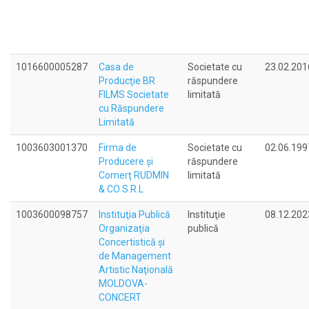
1016600005287
Casa de
Societate cu
23.02.201
Producţie BR
răspundere
FILMS Societate
limitată
cu Răspundere
Limitată
1003603001370
Firma de
Societate cu
02.06.199
Producere şi
răspundere
Comerţ RUDMIN
limitată
& CO S.R.L
1003600098757
Instituţia Publică
Instituţie
08.12.202
Organizaţia
publică
Concertistică şi
de Management
Artistic Naţională
MOLDOVA-
CONCERT