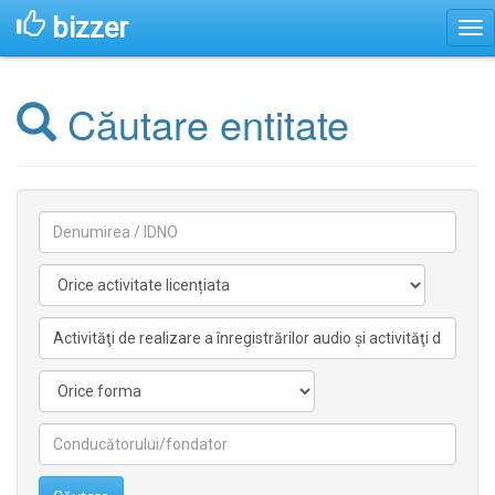
bizzer
Căutare entitate
Denumirea
Activitate
licentiata
Activitate
nelicentiata
Forma
Conducătorilor/fondatorilor