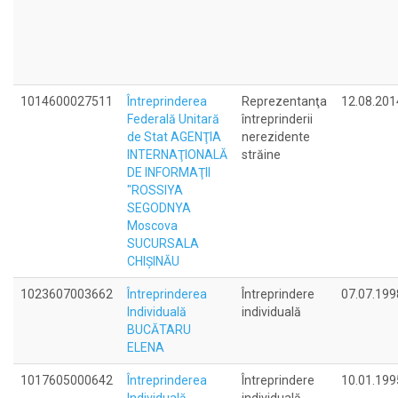
1014600027511
Întreprinderea
Reprezentanţa
12.08.201
Federală Unitară
întreprinderii
de Stat AGENŢIA
nerezidente
INTERNAŢIONALĂ
străine
DE INFORMAŢII
"ROSSIYA
SEGODNYA
Moscova
SUCURSALA
CHIŞINĂU
1023607003662
Întreprinderea
Întreprindere
07.07.199
Individuală
individuală
BUCĂTARU
ELENA
1017605000642
Întreprinderea
Întreprindere
10.01.199