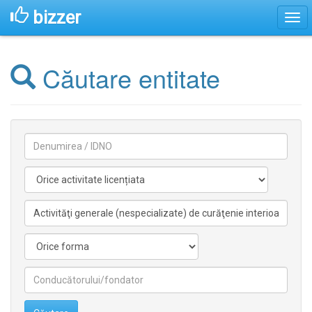
bizzer
Căutare entitate
Denumirea
Activitate
licentiata
Activitate
nelicentiata
Forma
Conducătorilor/fondatorilor