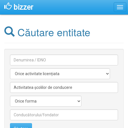
bizzer
Căutare entitate
Denumirea
Activitate
licentiata
Activitate
nelicentiata
Forma
Conducătorilor/fondatorilor