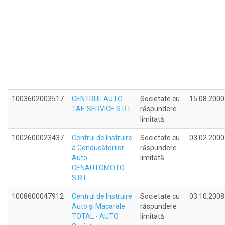
1003602003517
CENTRUL AUTO
Societate cu
15.08.2000
TAF-SERVICE S.R.L
răspundere
limitată
1002600023437
Centrul de Instruire
Societate cu
03.02.2000
a Conducătorilor
răspundere
Auto
limitată
CENAUTOMOTO
S.R.L
1008600047912
Centrul de Instruire
Societate cu
03.10.2008
Auto şi Macarale
răspundere
TOTAL - AUTO
limitată