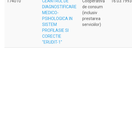
174010
CEANTRUL DE
Cooperativă
16.03.1993
DIAGNOSTIFICARE
de consum
MEDICO-
(inclusiv
PSIHOLOGICA IN
prestarea
SISTEM
serviciilor)
PROFILASIE SI
CORECTIE
"ERUDIT-1"