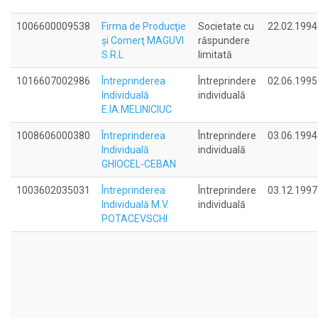
1006600009538
Firma de Producţie
Societate cu
22.02.1994
şi Comerţ MAGUVI
răspundere
S.R.L
limitată
1016607002986
Întreprinderea
Întreprindere
02.06.1995
Individuală
individuală
E.IA.MELINICIUC
1008606000380
Întreprinderea
Întreprindere
03.06.1994
Individuală
individuală
GHIOCEL-CEBAN
1003602035031
Întreprinderea
Întreprindere
03.12.1997
Individuală M.V.
individuală
POTACEVSCHI