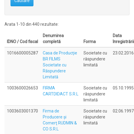
Căutare
Arata 1-10 din 440 rezultate:
Denumirea
Data
IDNO / Cod fiscal
completă
Forma
înregistrării
1016600005287
Casa de Producţie
Societate cu
23.02.2016
BR FILMS
răspundere
Societate cu
limitată
Răspundere
Limitată
1003600026653
FIRMA
Societate cu
05.10.1995
CARTDIDACT S.R.L
răspundere
limitată
1003603001370
Firma de
Societate cu
02.06.1997
Producere şi
răspundere
Comerţ RUDMIN &
limitată
CO S.R.L