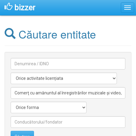
bizzer
Căutare entitate
Denumirea
Activitate
licentiata
Activitate
nelicentiata
Forma
Conducătorilor/fondatorilor