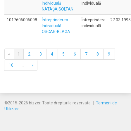
Individuală
individuală
NATAŞA SOLTAN
1017606006098
Întreprinderea
Întreprindere
27.03.1995
Individuală
individuală
OSCAR-BLAGA
«
1
2
3
4
5
6
7
8
9
10
...
»
©2015-2026 bizzer. Toate drepturile rezervate. |
Termeni de
Utilizare