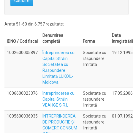
Căutare
Arata 51-60 din 6.757 rezultate:
Denumirea
Data
IDNO / Cod fiscal
completă
Forma
înregistrării
1002600005897
Întreprinderea cu
Societate cu
19.12.1995
Capital Străin
răspundere
Societatea cu
limitată
Răspundere
Limitată LUKOIL-
Moldova
1006600023376
Întreprinderea cu
Societate cu
17.05.2006
Capital Străin
răspundere
VEAHGE S.R.L
limitată
1005600036935
ÎNTREPRINDEREA
Societate cu
01.07.1992
DE PRODUCŢIE ŞI
răspundere
COMERŢ CONSUM
limitată