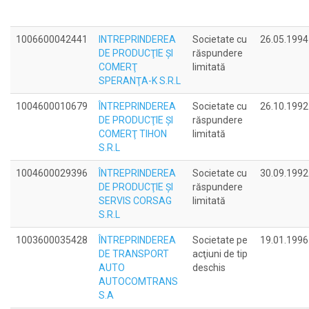
1006600042441
INTREPRINDEREA
Societate cu
26.05.1994
DE PRODUCŢIE ŞI
răspundere
COMERŢ
limitată
SPERANŢA-K S.R.L
1004600010679
ÎNTREPRINDEREA
Societate cu
26.10.1992
DE PRODUCŢIE ŞI
răspundere
COMERŢ TIHON
limitată
S.R.L
1004600029396
ÎNTREPRINDEREA
Societate cu
30.09.1992
DE PRODUCŢIE ŞI
răspundere
SERVIS CORSAG
limitată
S.R.L
1003600035428
ÎNTREPRINDEREA
Societate pe
19.01.1996
DE TRANSPORT
acţiuni de tip
AUTO
deschis
AUTOCOMTRANS
S.A