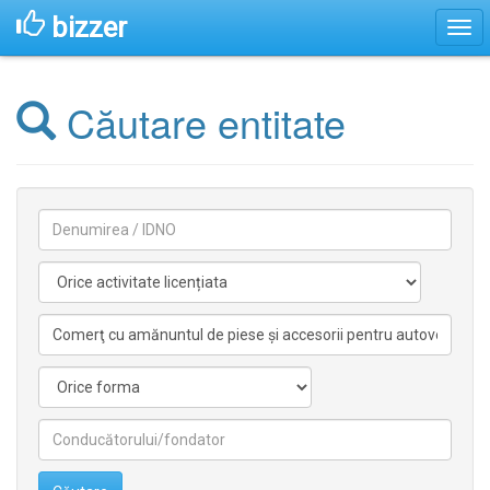
bizzer
Căutare entitate
Denumirea
Activitate
licentiata
Activitate
nelicentiata
Forma
Conducătorilor/fondatorilor