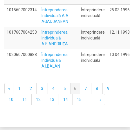
1015607002314
Întreprinderea
Întreprindere
25.03.1996
Individuală A.A.
individuală
AGADJANEAN
1017607004253
Întreprinderea
Întreprindere
12.11.1993
Individuală
individuală
A.E.ANDRIUŢA
1020607000888
Întreprinderea
Întreprindere
10.04.1996
Individuală
individuală
A.I.BALAN
«
1
2
3
4
5
6
7
8
9
10
11
12
13
14
15
...
»