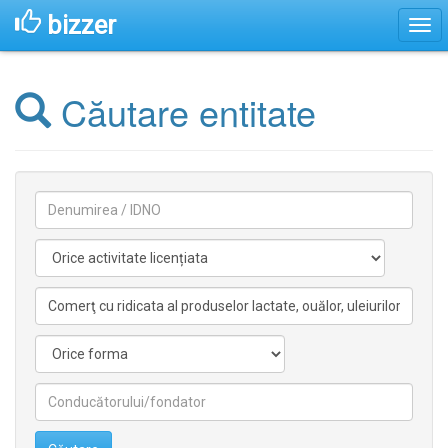
bizzer
Căutare entitate
Denumirea
Activitate
licentiata
Activitate
nelicentiata
Forma
Conducătorilor/fondatorilor