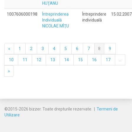
HUŢANU
1007606000198
Întreprinderea
Întreprindere
15.02.2007
Individuală
individuală
NICOLAE MÎŢU
«
1
2
3
4
5
6
7
8
9
10
11
12
13
14
15
16
17
...
»
©2015-2026 bizzer. Toate drepturile rezervate. |
Termeni de
Utilizare