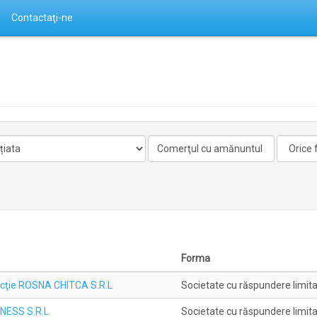
Contactaţi-ne
Activitate
Forma
nelicentiata
Forma
cţie ROSNA CHITCA S.R.L
Societate cu răspundere limit
NESS S.R.L
Societate cu răspundere limit