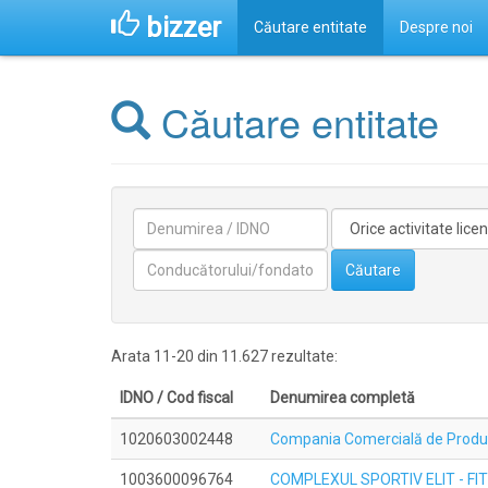
bizzer
Căutare entitate
Despre noi
Căutare entitate
Denumirea
Activitate
licentiata
Conducătorilor/fondatorilor
Căutare
Arata 11-20 din 11.627 rezultate:
IDNO / Cod fiscal
Denumirea completă
1020603002448
Compania Comercială de Produ
1003600096764
COMPLEXUL SPORTIV ELIT - FIT