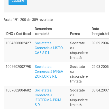
Căutare
Arata 191-200 din 389 rezultate:
Denumirea
Data
IDNO / Cod fiscal
completă
Forma
înregistrării
1004608002427
Societatea
Societate
09.09.2004
Comercială IUSTO-
cu
GAZ S.R.L
răspundere
limitată
1005602002798
Societatea
Societate
29.03.2005
Comercială IVIREA
cu
ZORILOR S.R.L
răspundere
limitată
1007602004682
Societatea
Societate
03.04.2007
Comercială
cu
IZOTERMA-PRIM
răspundere
S.R.L
limitată