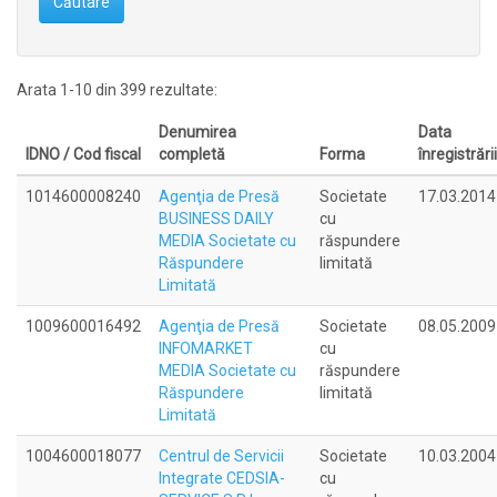
Căutare
Arata 1-10 din 399 rezultate:
Denumirea
Data
IDNO / Cod fiscal
completă
Forma
înregistrării
1014600008240
Agenţia de Presă
Societate
17.03.2014
BUSINESS DAILY
cu
MEDIA Societate cu
răspundere
Răspundere
limitată
Limitată
1009600016492
Agenţia de Presă
Societate
08.05.2009
INFOMARKET
cu
MEDIA Societate cu
răspundere
Răspundere
limitată
Limitată
1004600018077
Centrul de Servicii
Societate
10.03.2004
Integrate CEDSIA-
cu