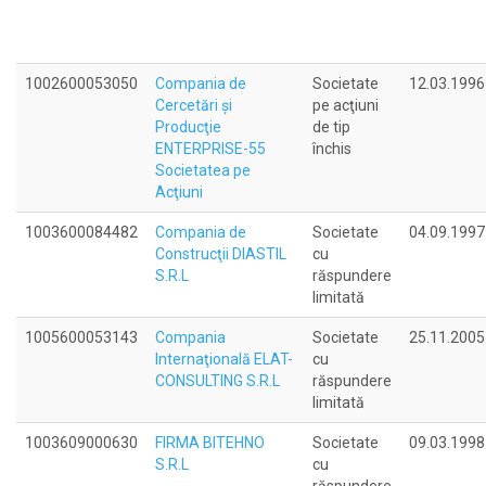
1002600053050
Compania de
Societate
12.03.1996
Cercetări şi
pe acţiuni
Producţie
de tip
ENTERPRISE-55
închis
Societatea pe
Acţiuni
1003600084482
Compania de
Societate
04.09.1997
Construcţii DIASTIL
cu
S.R.L
răspundere
limitată
1005600053143
Compania
Societate
25.11.2005
Internaţională ELAT-
cu
CONSULTING S.R.L
răspundere
limitată
1003609000630
FIRMA BITEHNO
Societate
09.03.1998
S.R.L
cu