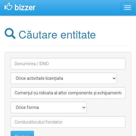
bizzer
Căutare entitate
Denumirea
Activitate
licentiata
Activitate
nelicentiata
Forma
Conducătorilor/fondatorilor