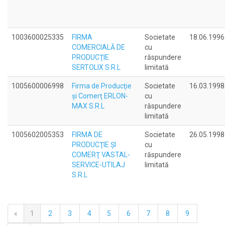
1003600025335
FIRMA
Societate
18.06.1996
COMERCIALĂ DE
cu
PRODUCŢIE
răspundere
SERTOLIX S.R.L
limitată
1005600006998
Firma de Producţie
Societate
16.03.1998
şi Comerţ ERLON-
cu
MAX S.R.L
răspundere
limitată
1005602005353
FIRMA DE
Societate
26.05.1998
PRODUCŢIE ŞI
cu
COMERŢ VASTAL-
răspundere
SERVICE-UTILAJ
limitată
S.R.L
«
1
2
3
4
5
6
7
8
9