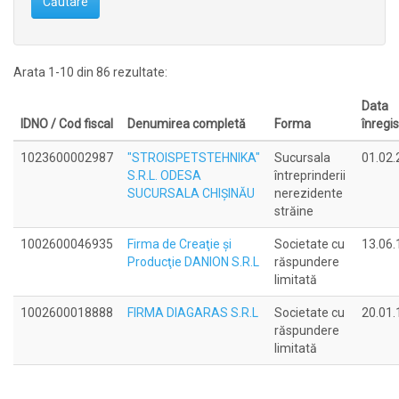
Căutare
Arata 1-10 din 86 rezultate:
Data
IDNO / Cod fiscal
Denumirea completă
Forma
înregis
1023600002987
"STROISPETSTEHNIKA"
Sucursala
01.02.
S.R.L. ODESA
întreprinderii
SUCURSALA CHIŞINĂU
nerezidente
străine
1002600046935
Firma de Creaţie şi
Societate cu
13.06.
Producţie DANION S.R.L
răspundere
limitată
1002600018888
FIRMA DIAGARAS S.R.L
Societate cu
20.01.
răspundere
limitată