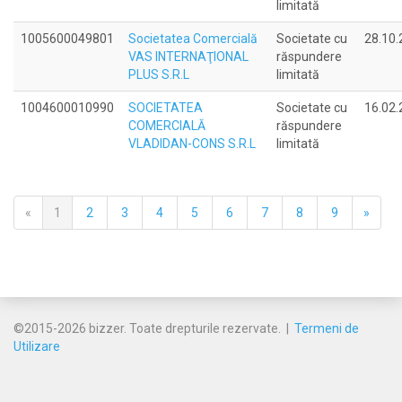
limitată
1005600049801
Societatea Comercială
Societate cu
28.10.
VAS INTERNAŢIONAL
răspundere
PLUS S.R.L
limitată
1004600010990
SOCIETATEA
Societate cu
16.02.
COMERCIALĂ
răspundere
VLADIDAN-CONS S.R.L
limitată
«
1
2
3
4
5
6
7
8
9
»
©2015-2026 bizzer. Toate drepturile rezervate. |
Termeni de
Utilizare