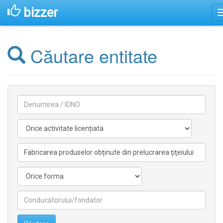
bizzer
Căutare entitate
Denumirea
Activitate
licentiata
Activitate
nelicentiata
Forma
Conducătorilor/fondatorilor