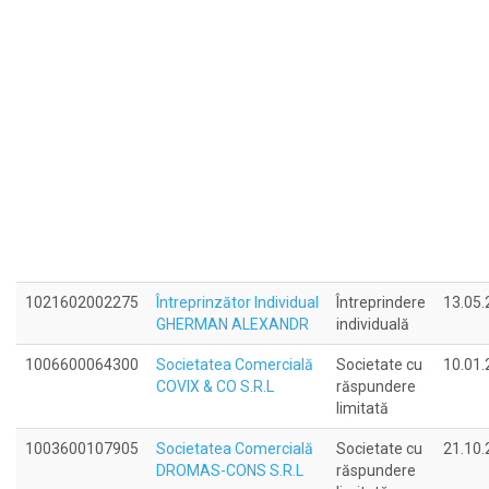
1021602002275
Întreprinzător Individual
Întreprindere
13.05.
GHERMAN ALEXANDR
individuală
1006600064300
Societatea Comercială
Societate cu
10.01.
COVIX & CO S.R.L
răspundere
limitată
1003600107905
Societatea Comercială
Societate cu
21.10.
DROMAS-CONS S.R.L
răspundere