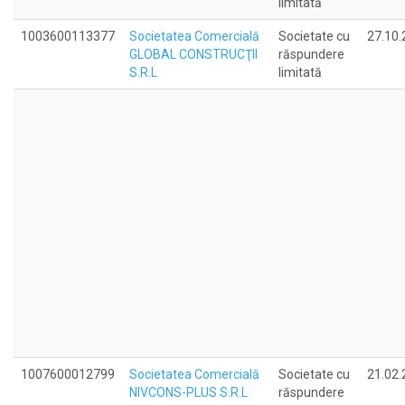
limitată
1003600113377
Societatea Comercială
Societate cu
27.10.
GLOBAL CONSTRUCŢII
răspundere
S.R.L
limitată
1007600012799
Societatea Comercială
Societate cu
21.02.
NIVCONS-PLUS S.R.L
răspundere