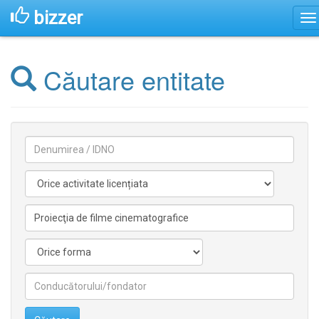
bizzer
Căutare entitate
Denumirea
Activitate
licentiata
Activitate
nelicentiata
Forma
Conducătorilor/fondatorilor