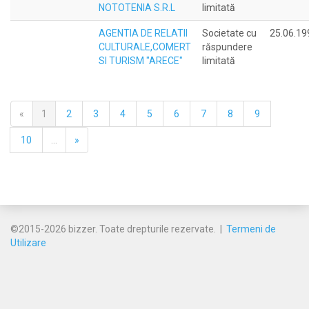
NOTOTENIA S.R.L
limitată
AGENTIA DE RELATII
Societate cu
25.06.19
CULTURALE,COMERT
răspundere
SI TURISM "ARECE"
limitată
«
1
2
3
4
5
6
7
8
9
10
...
»
©2015-2026 bizzer. Toate drepturile rezervate. |
Termeni de
Utilizare