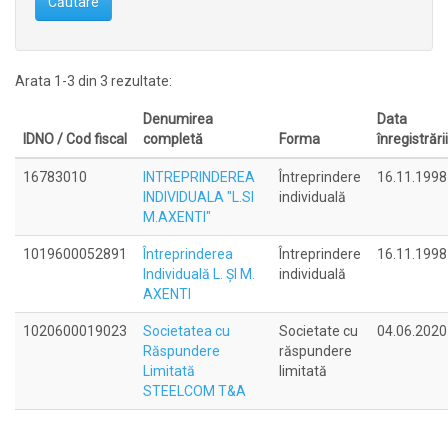
Căutare
Arata 1-3 din 3 rezultate:
Denumirea
Data
IDNO / Cod fiscal
completă
Forma
înregistrării
16783010
INTREPRINDEREA
Întreprindere
16.11.1998
INDIVIDUALA "L.SI
individuală
M.AXENTI"
1019600052891
Întreprinderea
Întreprindere
16.11.1998
Individuală L. ŞI M.
individuală
AXENTI
1020600019023
Societatea cu
Societate cu
04.06.2020
Răspundere
răspundere
Limitată
limitată
STEELCOM T&A