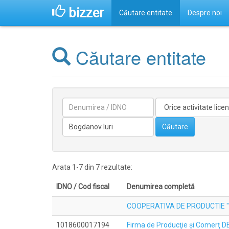
bizzer
Căutare entitate
Despre noi
Căutare entitate
Denumirea
Activitate
licentiata
Conducătorilor/fondatorilor
Căutare
Arata 1-7 din 7 rezultate:
IDNO / Cod fiscal
Denumirea completă
COOPERATIVA DE PRODUCTIE "I
1018600017194
Firma de Producţie şi Comerţ D