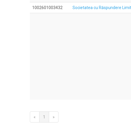
1002601003432
Societatea cu Răspundere Limi
«
1
»