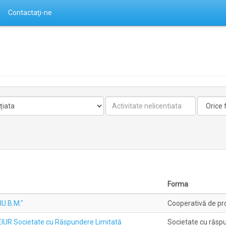
Contactaţi-ne
Activitate
Forma
nelicentiata
Forma
U.B.M."
Cooperativă de pro
EIUR Societate cu Răspundere Limitată
Societate cu răspu