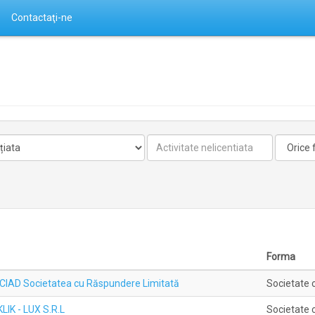
Contactaţi-ne
Activitate
Forma
nelicentiata
Forma
P-CIAD Societatea cu Răspundere Limitată
Societate 
LIK - LUX S.R.L
Societate 