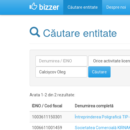
bizzer
Căutare entitate
Despre noi
Căutare entitate
Denumirea
Activitate
licentiata
Conducătorilor/fondatorilor
Căutare
Arata 1-2 din 2 rezultate:
IDNO / Cod fiscal
Denumirea completă
1003611150301
Întreprinderea Poligrafică TI
1006611001459
Societatea Comercială KIRNAK