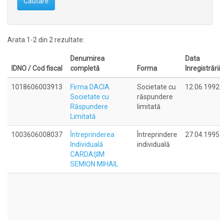
Căutare
Arata 1-2 din 2 rezultate:
Denumirea
Data
IDNO / Cod fiscal
completă
Forma
înregistrării
1018606003913
Firma DACIA
Societate cu
12.06.1992
Societate cu
răspundere
Răspundere
limitată
Limitată
1003606008037
Întreprinderea
Întreprindere
27.04.1995
Individuală
individuală
CARDAŞIM
SEMION MIHAIL