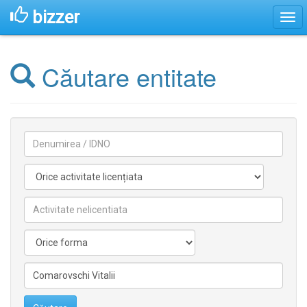
bizzer
Căutare entitate
Denumirea
Activitate
licentiata
Activitate
nelicentiata
Forma
Conducătorilor/fondatorilor