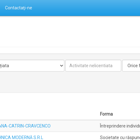
Contactaţi-ne
Activitate
Forma
nelicentiata
Forma
ală ANA-CATRIN-CRAVCENCO
Întreprindere individ
EHNICA MODERNĂ S.R.L
Societate cu răspun