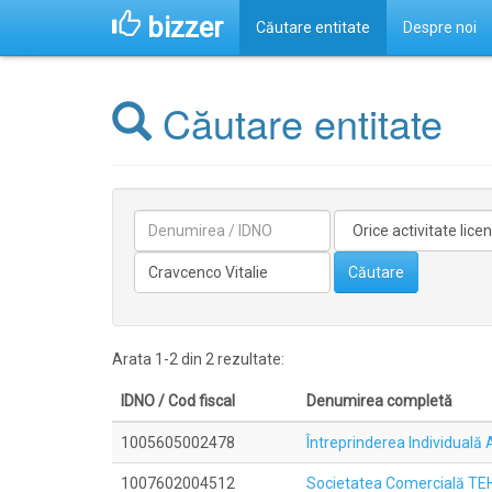
bizzer
Căutare entitate
Despre noi
Căutare entitate
Denumirea
Activitate
licentiata
Conducătorilor/fondatorilor
Căutare
Arata 1-2 din 2 rezultate:
IDNO / Cod fiscal
Denumirea completă
1005605002478
Întreprinderea Individu
1007602004512
Societatea Comercială T