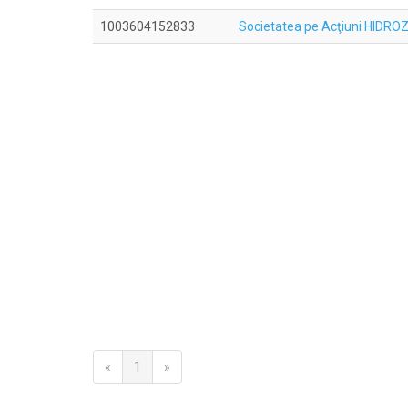
1003604152833
Societatea pe Acţiuni HIDRO
«
1
»