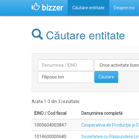
bizzer
Căutare entitate
Despre noi
Căutare entitate
Denumirea
Activitate
licentiata
Conducătorilor/fondatorilor
Căutare
Arata 1-3 din 3 rezultate:
IDNO / Cod fiscal
Denumirea completă
1005604003847
Cooperativa de Producţie ş
1014600000680
Societatea cu Răspundere Li