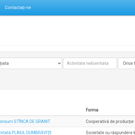
Contactaţi-ne
Activitate
Forma
nelicentiata
Forma
i Consum STÎNCA DE GRANIT
Cooperativă de producţie (
mitată PLAIUL DUMBRĂVIŢII
Societate cu răspundere l