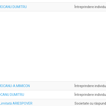
lă MOCANU DUMITRU
Întreprindere individ
lă MOCANU-A.MIMICON
Întreprindere individ
 MOCANU DUMITRU
Întreprindere individ
 Limitată ARIESPOVER
Societate cu răspund