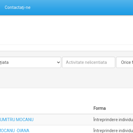
Contactaţi-ne
Activitate
Forma
nelicentiata
Forma
lă DUMITRU MOCANU
Întreprindere individ
ă MOCANU -DIANA
Întreprindere individ