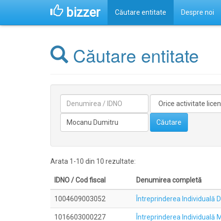
bizzer
Căutare entitate
Despre noi
Căutare entitate
Denumirea
Activitate
licentiata
Conducătorilor/fondatorilor
Căutare
Arata 1-10 din 10 rezultate:
IDNO / Cod fiscal
Denumirea completă
1004609003052
Întreprinderea Individua
1016603000227
Întreprinderea Individual