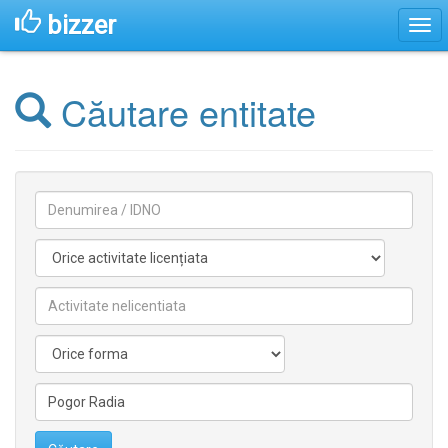
bizzer
Căutare entitate
Denumirea
Activitate
licentiata
Activitate
nelicentiata
Forma
Conducătorilor/fondatorilor