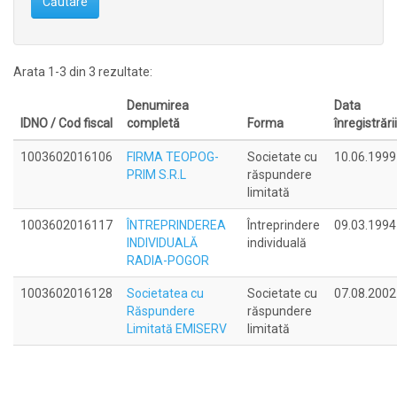
Căutare
Arata 1-3 din 3 rezultate:
Denumirea
Data
IDNO / Cod fiscal
completă
Forma
înregistrării
1003602016106
FIRMA TEOPOG-
Societate cu
10.06.1999
PRIM S.R.L
răspundere
limitată
1003602016117
ÎNTREPRINDEREA
Întreprindere
09.03.1994
INDIVIDUALĂ
individuală
RADIA-POGOR
1003602016128
Societatea cu
Societate cu
07.08.2002
Răspundere
răspundere
Limitată EMISERV
limitată