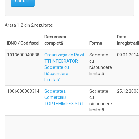
Căutare
Arata 1-2 din 2 rezultate:
Denumirea
Data
IDNO / Cod fiscal
completă
Forma
înregistrării
1013600040838
Organizaţia de Pază
Societate
09.01.2014
TTI INTEGRATOR
cu
Societate cu
răspundere
Răspundere
limitată
Limitată
1006600063314
Societatea
Societate
25.12.2006
Comercială
cu
TOPTEHIMPEX S.R.L
răspundere
limitată