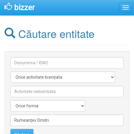
bizzer
Căutare entitate
Denumirea
Activitate
licentiata
Activitate
nelicentiata
Forma
Conducătorilor/fondatorilor