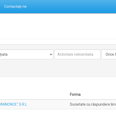
Contactaţi-ne
Activitate
Forma
nelicentiata
Forma
ANNONCE" S.R.L
Societate cu răspundere lim