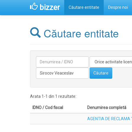
bizzer
Căutare entitate
Despre noi
Căutare entitate
Denumirea
Activitate
licentiata
Conducătorilor/fondatorilor
Căutare
Arata 1-1 din 1 rezultate:
IDNO / Cod fiscal
Denumirea completă
AGENTIA DE RECLAMA "