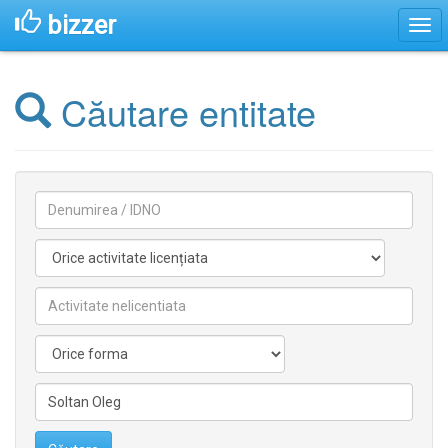
bizzer
Căutare entitate
Denumirea
Activitate
licentiata
Activitate
nelicentiata
Forma
Conducătorilor/fondatorilor