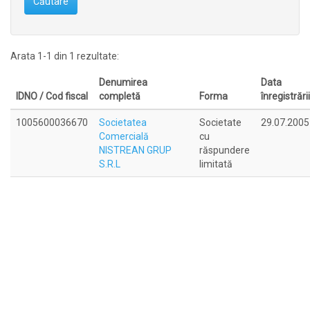
Căutare
Arata 1-1 din 1 rezultate:
Denumirea
Data
IDNO / Cod fiscal
completă
Forma
înregistrării
1005600036670
Societatea
Societate
29.07.2005
Comercială
cu
NISTREAN GRUP
răspundere
S.R.L
limitată