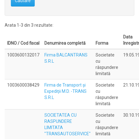
Căutare
Arata 1-3 din 3 rezultate:
Data
IDNO / Cod fiscal
Denumirea completă
Forma
înregistr
1003600132017
Firma BALCANTRANS
Societate
19.05.1
S.R.L
cu
răspundere
limitată
1003600038429
Firma de Transport şi
Societate
21.10.1
Expediţii M.D. -TRANS
cu
S.R.L
răspundere
limitată
SOCIETATEA CU
Societate
30.10.1
RASPUNDERE
cu
LIMITATA
răspundere
"TRANSAUTOSERVICE"
limitată