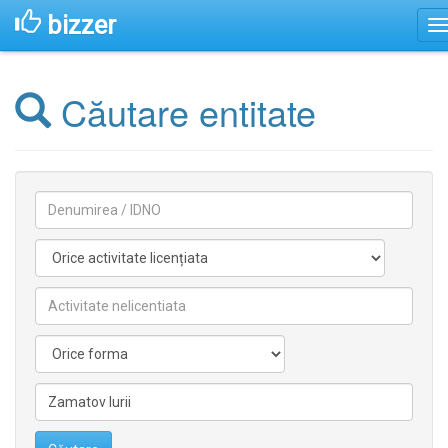
bizzer
Căutare entitate
Denumirea
Activitate
licentiata
Activitate
nelicentiata
Forma
Conducătorilor/fondatorilor