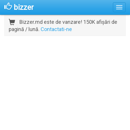
bizzer
Bizzer.md este de vanzare! 150K afișări de
pagină / lună.
Contactati-ne