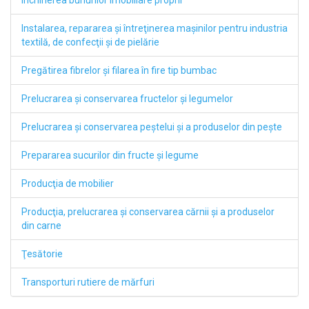
Închirierea bunurilor imobiliare proprii
Instalarea, repararea şi întreţinerea maşinilor pentru industria
textilă, de confecţii şi de pielărie
Pregătirea fibrelor şi filarea în fire tip bumbac
Prelucrarea şi conservarea fructelor şi legumelor
Prelucrarea şi conservarea peştelui şi a produselor din peşte
Prepararea sucurilor din fructe şi legume
Producţia de mobilier
Producţia, prelucrarea şi conservarea cărnii şi a produselor
din carne
Ţesătorie
Transporturi rutiere de mărfuri