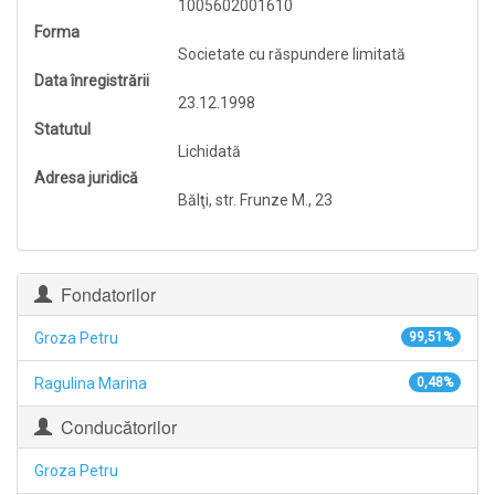
1005602001610
Forma
Societate cu răspundere limitată
Data înregistrării
23.12.1998
Statutul
Lichidată
Adresa juridică
Bălţi, str. Frunze M., 23
Fondatorilor
Groza Petru
99,51%
Ragulina Marina
0,48%
Conducătorilor
Groza Petru