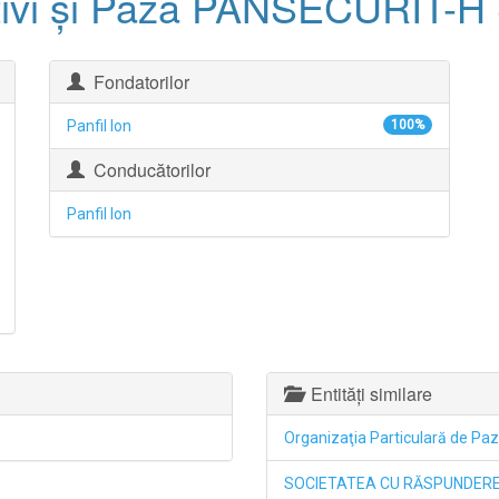
tivi şi Pază PANSECURIT-H
Fondatorilor
Panfil Ion
100%
Conducătorilor
Panfil Ion
Entități similare
Organizaţia Particulară de P
SOCIETATEA CU RĂSPUNDERE 