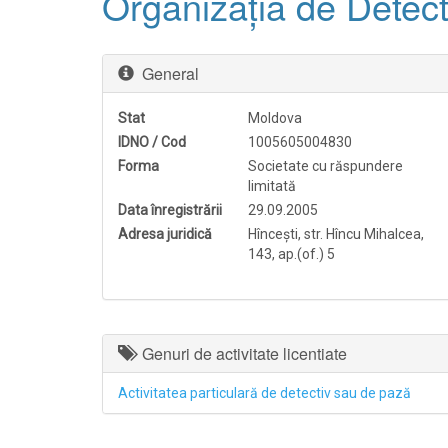
Organizaţia de Detec
General
Stat
Moldova
IDNO / Cod
1005605004830
Forma
Societate cu răspundere
limitată
Data înregistrării
29.09.2005
Adresa juridică
Hînceşti, str. Hîncu Mihalcea,
143, ap.(of.) 5
Genuri de activitate licentiate
Activitatea particulară de detectiv sau de pază