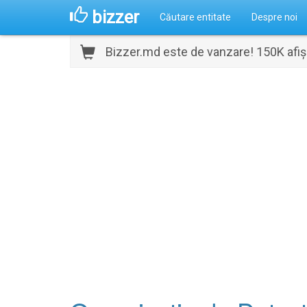
bizzer
Căutare entitate
Despre noi
Bizzer.md este de vanzare! 150K afișă