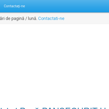
Contactaţi-ne
ri de pagină / lună.
Contactati-ne