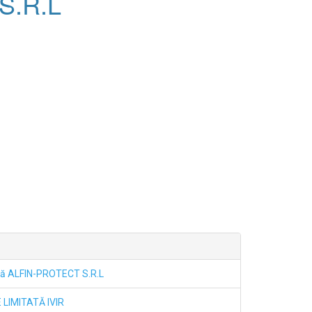
 S.R.L
ază ALFIN-PROTECT S.R.L
LIMITATĂ IVIR