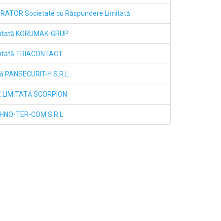
GRATOR Societate cu Răspundere Limitată
imitată KORUMAK-GRUP
mitată TRIACONTACT
ază PANSECURIT-H S.R.L
 LIMITATĂ SCORPION
HNO-TER-COM S.R.L