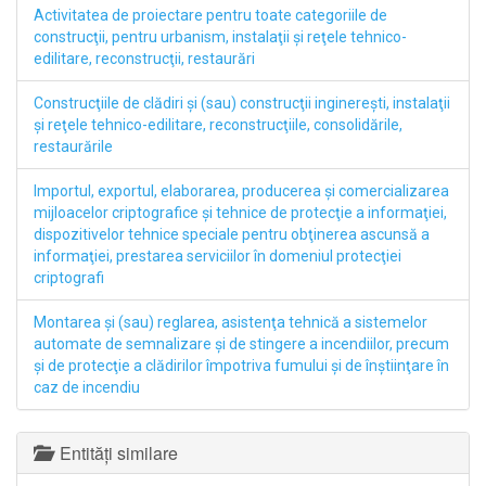
Activitatea de proiectare pentru toate categoriile de
construcţii, pentru urbanism, instalaţii şi reţele tehnico-
edilitare, reconstrucţii, restaurări
Construcţiile de clădiri şi (sau) construcţii inginereşti, instalaţii
şi reţele tehnico-edilitare, reconstrucţiile, consolidările,
restaurările
Importul, exportul, elaborarea, producerea şi comercializarea
mijloacelor criptografice şi tehnice de protecţie a informaţiei,
dispozitivelor tehnice speciale pentru obţinerea ascunsă a
informaţiei, prestarea serviciilor în domeniul protecţiei
criptografi
Montarea şi (sau) reglarea, asistenţa tehnică a sistemelor
automate de semnalizare şi de stingere a incendiilor, precum
şi de protecţie a clădirilor împotriva fumului şi de înştiinţare în
caz de incendiu
Entități similare