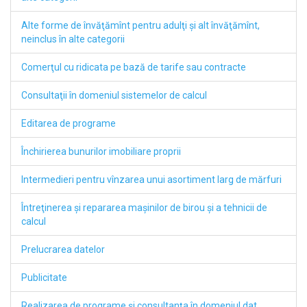
Alte forme de învăţămînt pentru adulţi şi alt învăţămînt,
neinclus în alte categorii
Comerţul cu ridicata pe bază de tarife sau contracte
Consultaţii în domeniul sistemelor de calcul
Editarea de programe
Închirierea bunurilor imobiliare proprii
Intermedieri pentru vînzarea unui asortiment larg de mărfuri
Întreţinerea şi repararea maşinilor de birou şi a tehnicii de
calcul
Prelucrarea datelor
Publicitate
Realizarea de programe şi consultanţa în domeniul dat