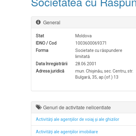
Societatea cu Răsp
General
Stat
Moldova
IDNO / Cod
1003600069371
Forma
Societate cu răspundere
limitată
Data înregistrării
28.06.2001
Adresa juridică
mun. Chişinău, sec. Centru, str.
Bulgară, 35, ap.(of.) 13
Genuri de activitate nelicentiate
Activităţi ale agenţiilor de voiaj şi ale ghizilor
Activităţi ale agenţiilor imobiliare