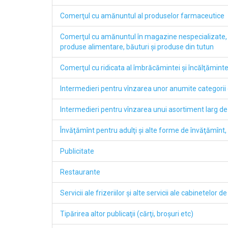
Comerţul cu amănuntul al produselor farmaceutice
Comerţul cu amănuntul în magazine nespecializate,
produse alimentare, băuturi şi produse din tutun
Comerţul cu ridicata al îmbrăcămintei şi încălţăminte
Intermedieri pentru vînzarea unor anumite categorii 
Intermedieri pentru vînzarea unui asortiment larg de
Învăţămînt pentru adulţi şi alte forme de învăţămînt, 
Publicitate
Restaurante
Servicii ale frizeriilor şi alte servicii ale cabinetelor 
Tipărirea altor publicaţii (cărţi, broşuri etc)