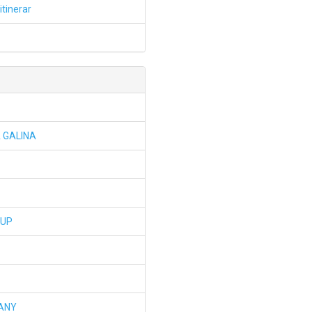
itinerar
A GALINA
RUP
PANY