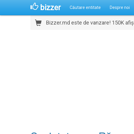
bizzer
Căutare entitate
Despre noi
Bizzer.md este de vanzare! 150K afișă