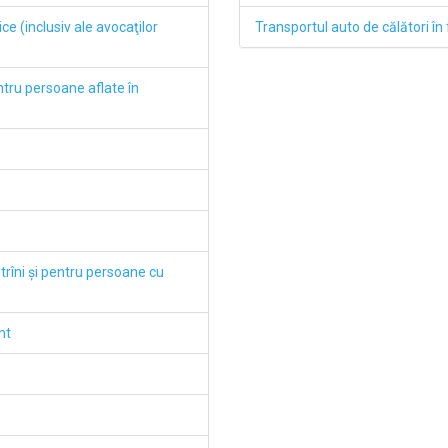
dice (inclusiv ale avocaţilor
Transportul auto de călători în 
entru persoane aflate în
ătrîni şi pentru persoane cu
nt