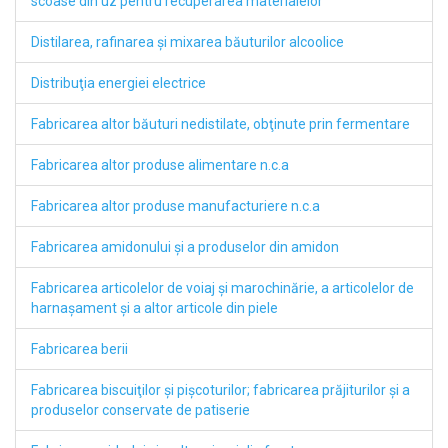
scoase din uz pentru recuperarea materialelor
Distilarea, rafinarea şi mixarea băuturilor alcoolice
Distribuţia energiei electrice
Fabricarea altor băuturi nedistilate, obţinute prin fermentare
Fabricarea altor produse alimentare n.c.a
Fabricarea altor produse manufacturiere n.c.a
Fabricarea amidonului şi a produselor din amidon
Fabricarea articolelor de voiaj şi marochinărie, a articolelor de
harnaşament şi a altor articole din piele
Fabricarea berii
Fabricarea biscuiţilor şi pişcoturilor; fabricarea prăjiturilor şi a
produselor conservate de patiserie