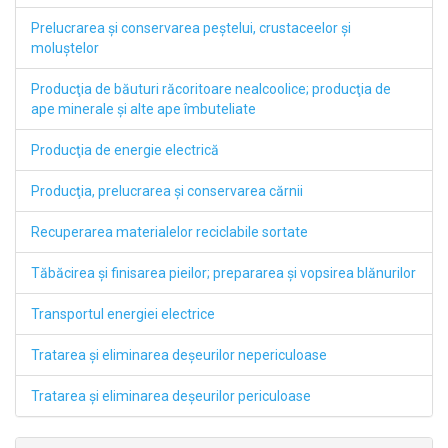
Prelucrarea şi conservarea peştelui, crustaceelor şi
moluştelor
Producţia de băuturi răcoritoare nealcoolice; producţia de
ape minerale şi alte ape îmbuteliate
Producţia de energie electrică
Producţia, prelucrarea şi conservarea cărnii
Recuperarea materialelor reciclabile sortate
Tăbăcirea şi finisarea pieilor; prepararea şi vopsirea blănurilor
Transportul energiei electrice
Tratarea şi eliminarea deşeurilor nepericuloase
Tratarea şi eliminarea deşeurilor periculoase