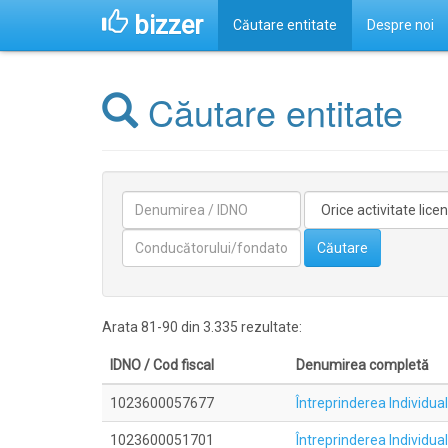
bizzer
Căutare entitate
Despre noi
Căutare entitate
Denumirea
Activitate
licentiata
Conducătorilor/fondatorilor
Căutare
Arata 81-90 din 3.335 rezultate:
IDNO / Cod fiscal
Denumirea completă
1023600057677
Întreprinderea Indivi
1023600051701
Întreprinderea Indivi