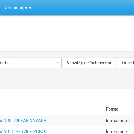
Contactaţi-ne
Activitate
Forma
nelicentiata
Forma
duală ARUTIUNEAN NASARA
Întreprindere i
duală AUTO SERVICE-BOBOC
Întreprindere i