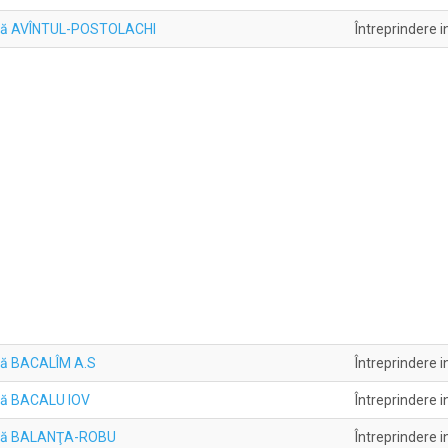
uală AVÎNTUL-POSTOLACHI
Întreprindere i
ală BACALÎM A.S
Întreprindere i
ală BACALU IOV
Întreprindere i
uală BALANŢA-ROBU
Întreprindere i