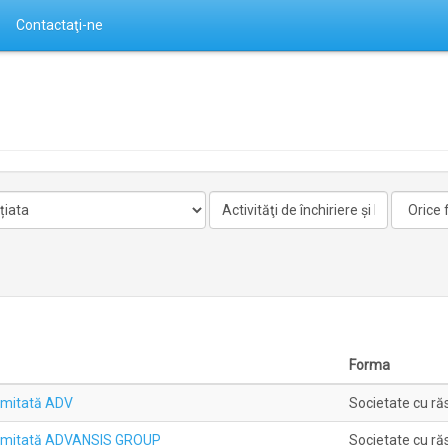
Contactaţi-ne
Activitate
Forma
nelicentiata
Forma
imitată ADV
Societate cu ră
Limitată ADVANSIS GROUP
Societate cu ră