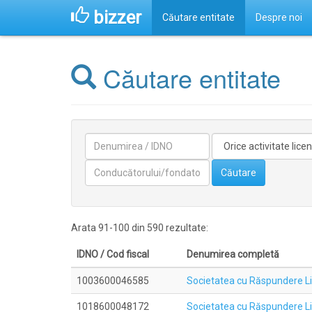
bizzer
Căutare entitate
Despre noi
Căutare entitate
Denumirea
Activitate
licentiata
Conducătorilor/fondatorilor
Căutare
Arata 91-100 din 590 rezultate:
IDNO / Cod fiscal
Denumirea completă
1003600046585
Societatea cu Răspundere L
1018600048172
Societatea cu Răspundere 