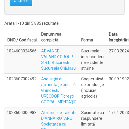
Căutare
Arata 1-10 din 5.885 rezultate:
Denumirea
Data
IDNO / Cod fiscal
completă
Forma
înregistrări
1024600024566
ADVANCE
Sucursala
27.03.2024
VALANDY GROUP
întreprinderii
S.R.L. Bucureşti
nerezidente
Sucursala Chişinău
străine
1023607002492
Asociaţia de
Cooperativă
30.09.1992
alimentaţie publică
de producţie
Ghindeşti,
(inclusiv
URECOOP Floreşti
agricole)
COOPALIMENTAŢIE
1023600000983
Atelierul de Talente
Societate cu
17.01.2023
DIANNA ROTARU
răspundere
Societatea cu
limitată