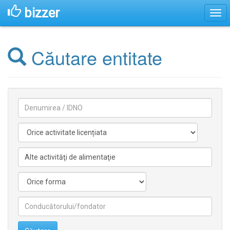
bizzer
Căutare entitate
Denumirea
Activitate
licentiata
Activitate
nelicentiata
Forma
Conducătorilor/fondatorilor