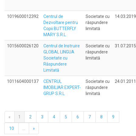
1019600012392
Centrul de
Societate cu
14.03.2019
Dezvoltare pentru
răspundere
Copii BUTTERFLY
limitată
MARY S.R.L
1015600026120
Centrul de Instruire
Societate cu
31.07.2015
GLOBAL LINGUA
răspundere
Societate cu
limitată
Răspundere
Limitată
1011604000137
CENTRUL
Societate cu
24.01.2011
IMOBILIAR EXPERT-
răspundere
GRUP S.R.L
limitată
«
1
2
3
4
5
6
7
8
9
10
...
»